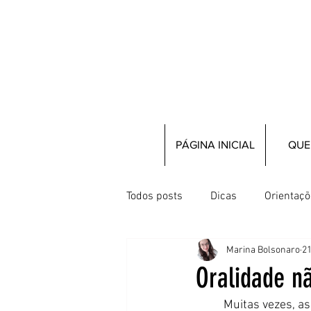
PÁGINA INICIAL
QUE
Todos posts
Dicas
Orientaç
Marina Bolsonaro
21
Oralidade n
	Muitas vezes, associamos a fala à capacidade de se comunicar, mas é importante entender 