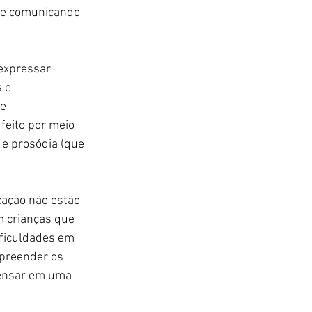
se comunicando 
 e 
e 
feito por meio 
 e prosódia (que 
m crianças que 
ficuldades em 
preender os 
ensar em uma 