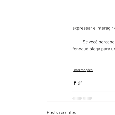
expressar e interagir
	Se você percebe que alguém próximo tem dificuldades em se comunicar, procure uma 
fonoaudióloga para u
Informações
Posts recentes